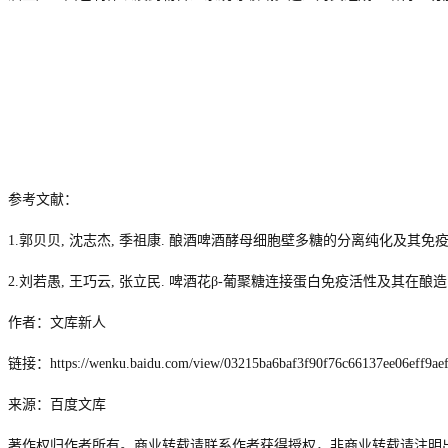
参考文献：
1.
郭贝贝
,
沈志杰
,
季祖康
.
酿酒啤酒酵母细胞壁多糖的分离纯化及其免
2.
刘若愚
,
王巧云
,
张立民
.
啤酒花β
-
葡聚糖连接蛋白免疫活性及其在酿造
作者：文库新人
链接：
https://wenku.baidu.com/view/03215ba6baf3f90f76c66137ee06eff9ae
来源：百度文库
著作权归作者所有。商业转载请联系作者获得授权，非商业转载请注明