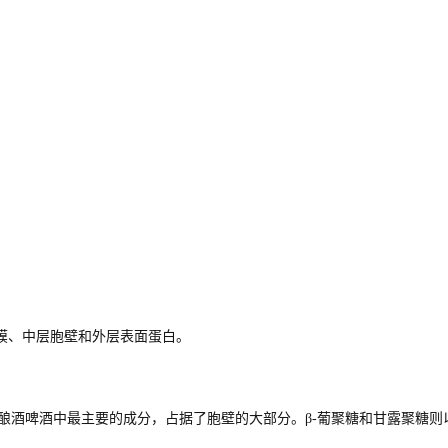
膜、中层胞壁和外层表面蛋白。
酿酒啤酒中最主要的成分，占据了胞壁的大部分。β
-
葡聚糖和甘露聚糖则