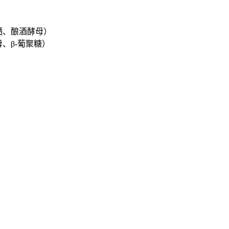
硒、酿酒酵母）
、β-葡聚糖）