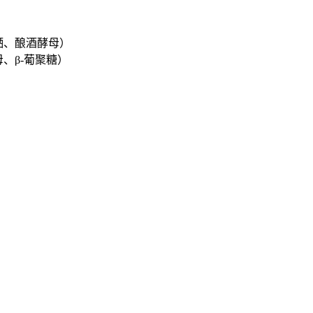
硒、酿酒酵母）
、β-葡聚糖）