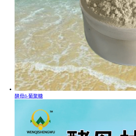
酵母β-葡聚糖