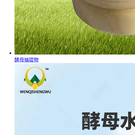
酵母抽提物