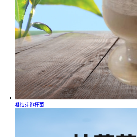
凝结芽孢杆菌