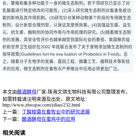
长、繁殖和集多种功能于一身的微生态制剂。若干项研究已显示了对
乳酸菌进行特定修改的可能性。(2)深入研究微生态制剂对畜禽免疫功
能的影响及其作用机制。(3)研究针对某种动物某个阶段的专用微生态
制剂，设计新型合理剂型，以保证其使用效果。(4)加强益生菌、益生
元、抗生素、酶制剂的协同作用与作用机理的研究。(5)随着微生态制
剂的发展，其安全性评价也越来越受到国际社会的重视，美国粮农组
织和世界卫生组织在2002 年就联合发布了关于食物添加微生态制剂的
指导政策(Guidelines fort he eva luation of Probiotics in Food)。总
之，随着分子生物学的发展、基因工程、微囊工艺、缓释技术等新技
术的应用，微生态制剂在畜牧水产养殖业中应用必将更加广泛。
本文由
酿酒酵母
厂家-珠海文琪生物科技有限公司整理发布，
如需转载请注明来源及出处，原文地址：
http://www.zhwqsw.com/ziliao/232.html
上一篇：
丁酸梭菌在畜牧业中的研究进展
下一篇：
酿酒酵母在蛋鸡中的应用
相关阅读