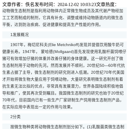
文章作者：佚名
发布时间：
2024-12-02 10:03:23
文章热度：
动物微生态制剂是指利用动物体内正常微生物成员及其代谢产物经加
工工艺而制成的制剂，它具有补充、调整或维持动物肠道内的微生态
平衡，达到防治疾病、促进健康和提高生产性能的作用。
1发展概况
1907年，梅切尼科夫(Elie Metchnikoff)发现并提倡饮用酸牛奶可
健康长寿。1947年， 蒙哈德(Mollgaard)首先发现使用乳酸杆菌饲喂仔
猪可有效增加仔猪的体重并改善仔猪的身体健康。这一研究开创了微
生态制剂用于动物的先河。然而发展并不顺利，20世纪50—60年代抗
生素占据了主导，微生态制剂的研究则进入低潮。20世纪70年代美国
才开始将微生物大量应用于饲喂动物，大量研究表明微生态制剂有着
抗生素无法比拟的优点，非常具有发展潜力，世界各国陆续积极地倡
导和推广，使其再次受到瞩目。我国微生态制剂的研究也始于20世纪
70年代，目前国内已有一些生产厂家研制生产饲用微生态制剂产品，
在实际应用中表现出一定的作用与效果。
2分类
按微生物种类将动物微生态制剂划分如下。(1)乳酸菌类微生态制