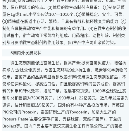
被(微囊)以液2固结合工艺生产微生态制剂，具有耐高温、抗氧、抗杂
菌，保存期延长的特点。(3)优质的微生态制剂应具备： ①制剂活菌
量在1g或1 mL中至少应达107—1010个; ②菌株稳定、安全、可靠;
③菌株能在肠道中存活、繁殖，且具有抗酸和抗环境变异的能力; ④
制剂应具提高动物生产性能和抗病的有益作用。(4)在微生态制剂的使
用过程中，宿主动物正常菌群的组成、用药程序、动物年龄、制剂类
别都可影响微生态制剂的作用效果。(5)生产中应防止杂菌污染。
5国内外发展现状
微生态制剂能促进畜禽生长，提高产量;提高畜禽免疫力，增强抗
病能力;去除粪便恶臭，改善生态环境;减少抗生素、激素等化学药物的
使用，畜禽产品的品质明显得到改善;饲料使用微生态制剂发酵后，不
仅能使饲料酸化，提高适口性，而且能提高饲料的营养成份，提高饲
料的利用和转化效率，增加产量，发展非常迅速。1989年全球微生态
制剂总销售额为7500万美元，1993年为1. 22亿美元，近几年发展更为
迅速，估计销售额达5亿美元。国外约有44种产品投放市场，有英国
PIC公司的Protexin，泰国研制生产的Toyocerin，加拿大生产的
Prosurs Paste(主要含芽孢杆菌、粪链球菌、双歧杆菌等)，芬兰的
Broilact等。国内产品主要有武汉天惠生物工程有限公司生产的菌福