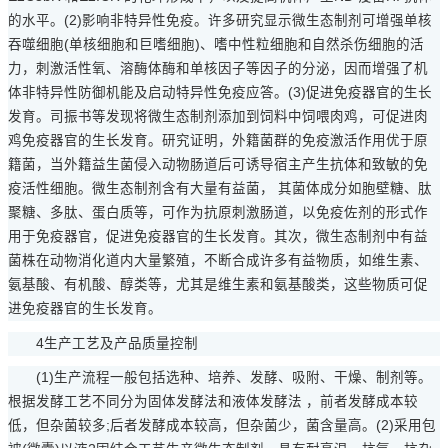
的水平。(2)影响非特异性免疫。许多研究显示微生态制剂可增强单核
吞噬细胞(单核细胞和巨嗜细胞)、嗜中性粒细胞和自然杀伤细胞的活
力，刺激活性氧、溶酶体酶和单核因子等因子的分泌，因而增强了机
体非特异性防御机能及启动特异性免疫应答。(3)促进免疫器官的生长
发育。司振书等发现将微生态制剂添加到饲料中饲喂肉鸡，可促进肉
鸡免疫器官的生长发育。研究证明，外籍菌群的免疫激活作用优于原
籍菌，当外籍益生菌侵入动物肠道后可诱导宿主产生抗体和致敏的免
疫活性细胞。微生态制剂含有大量有益菌， 其菌体成分如胞壁糖、肽
聚糖、多肽、蛋白质等，可作为抗原刺激肠道，以免疫佐剂的形式作
用于免疫器官，促进免疫器官的生长发育。其次，微生态制剂中有益
菌株在动物消化道内大量繁殖，不断合成许多有益物质，如维生素、
氨基酸、有机酸、醇类等，尤其是维生素和氨基酸类，这些物质可促
进免疫器官的生长发育。
4生产工艺及产品质量控制
(1)生产流程一般包括选种、培养、发酵、吸附、干燥、制剂等。
根据发酵工艺不同分为固体发酵法和液体发酵法 ，前者发酵成本较
低，但杂菌较多;后者发酵成本较高，但杂菌少，菌含量高。(2)采用包