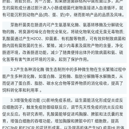
肝脏、肾脏负担。另一方面，如果肠道菌群结构中腐败菌过多，其产
生的腐败成分通过胆汁进入小肠或细菌代谢物直接进入血液循环，就
有可能沉积到动物产品(肉、蛋、奶)中，继而影响产品的品质及风味。
芽胞杆菌类在肠道内可产生氨基氧化酶、氨基转移酶及分解硫化
物的酶，将臭源吲哚化合物完全氧化，将硫化物氧化成无臭无毒物质;
乳酸菌通过产生H2O2、抑菌素、有机酸等物质，可有效抑制致病菌和
肠内固有腐败菌的生长、繁殖，减少内毒素及腐败产物的含量，净化
肠道环境，改善肠道功能，减少了随粪便排出体外的致病菌和氨、硫
化氢等有害气体对环境的污染，起到了保护作用。
3.2产生各种消化酶 微生态制剂中的多种微生物在生长繁殖过程中
能产生多种消化酶，如蛋白酶、淀粉酶、脂肪分解酶等水解酶类，从
而促进了蛋白质、脂肪、碳水化合物等营养物质的消化吸收，提高了
饲料转化率和利用率 。
3.3增强免疫功能 (1)影响免疫系统。益生菌能活化形成促炎症反
应细胞因子，触发免疫防御级联反应，调节先天性免疫的抗炎反应和
促炎反应。有研究表明，乳酸菌能够促进鸡胸腺、脾脏和法氏囊的发
育，增强白细胞的吞噬功能，增加胸腺和脾脏中的T 细胞数，提高
E2C3bR 和E2ICR 的花环形成率，以及提高机体产生ND 疫苗HI 抗体