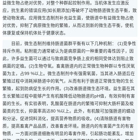
益微生物占绝对优势，对整个种群起控制作用。当机体发生应激反
应，抗生素的错误应用(如长期添加)等破坏了动物肠道微生态平衡，致
使动物发病。应用微生态制剂补充益生菌，使肠道中有益微生物占绝
对优势，抑制了病原微生物的繁殖，从而达到新的微生态平衡，使机
体康复或保持机体处于健康状态。
目前，微生态制剂维持肠道菌群平衡有以下几种机制： (1)竞争性
排斥作用。粘附能力通常被认为是病原菌的一种重要的毒性因子，因
此，许多益生菌可以通过与致病菌竞争肠上皮的相同受体达到阻止致
病菌的定植。(2)生物夺氧。畜禽肠道内的正常微生物种群以专性厌氧
菌为主，占99 %以上。微生态制剂中有强需氧菌，当其进入肠道后在
繁殖过程中消耗掉肠道中的氧气，从而有利于肠道正常微生物的生长
繁殖，起到防病促生长的作用。(3)改善肠道微生态环境。益生菌在其
生长繁殖过程中能够产生有机酸降低动物肠道的pH值，有效抑制有害
菌的生长。有实验表明，乳酸菌在肠道内的繁殖可抑制大肠杆菌及梭
菌类的生长，抑菌率高达80 %以上。此外，有机酸可加强肠道的蠕动
和分泌，促进饲料消化，提高营养物质的吸收。(4)清除肠道有害物
质，提高畜禽产品品质，改善畜舍环境。肠道内的有害菌产生的有害
物质，一方面对肠道细胞有明显的毒害作用，引起肠功能紊乱，增加