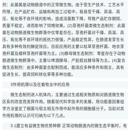
剂：此菌属是动物肠道中的正常微生物。由于受生产技术、工艺水平
所限，在产品贮存、运输和再加工过程中，极易受干燥、高温、高
压、氧化等不良环境的影响，造成活菌数下降，导致产品贮存期短、
质量不稳定，进而影响了饲喂效果。(2)芽孢杆菌类微生态制剂：此菌
属在动物肠道微生物群落中仅零星存在。芽孢杆菌对干燥、高温、高
压、氧化等不良环境的抵抗力很强，产品稳定性高，在肠道发芽生长
具有多种有效的酶促效应。目前应用的主要以枯草芽孢杆菌、地衣芽
孢杆菌及蜡样芽孢杆菌等为主。(3)酵母微生态制剂：零星存在于动物
肠道微生物群落中，主要以啤酒酵母、产朊假丝酵母等为主。(4)复合
微生态制剂：由多种菌复合配制而成，能适应多种条件和宿主，具有
促进生长、提高饲料转化率等多种功能。
3作用机理以及在畜牧业中的应用
微生态制剂进入机体内，主要通过生成相关物质和对肠道微生物
区系的改变而发挥作用。随着现代科学技术的发展，用功能基因重组
学方法鉴定了细菌与宿主相互作用中起作用的细胞膜分子。当前对其
作用机理的认识可归纳为以下几点。
3.1建立有益微生物优势种群 正常动物肠道内的微生态平衡时，有