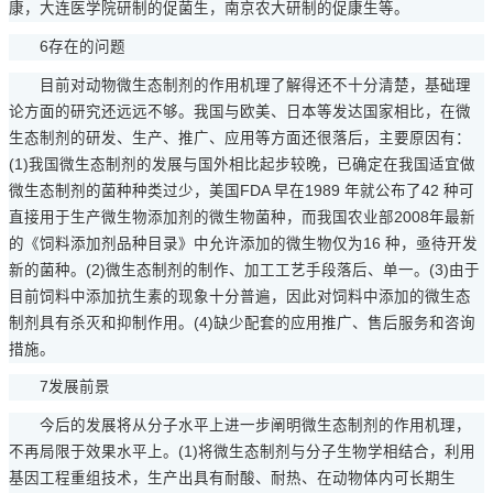
康，大连医学院研制的促菌生，南京农大研制的促康生等。
6存在的问题
目前对动物微生态制剂的作用机理了解得还不十分清楚，基础理
论方面的研究还远远不够。我国与欧美、日本等发达国家相比，在微
生态制剂的研发、生产、推广、应用等方面还很落后，主要原因有：
(1)我国微生态制剂的发展与国外相比起步较晚，已确定在我国适宜做
微生态制剂的菌种种类过少，美国FDA 早在1989 年就公布了42 种可
直接用于生产微生物添加剂的微生物菌种，而我国农业部2008年最新
的《饲料添加剂品种目录》中允许添加的微生物仅为16 种，亟待开发
新的菌种。(2)微生态制剂的制作、加工工艺手段落后、单一。(3)由于
目前饲料中添加抗生素的现象十分普遍，因此对饲料中添加的微生态
制剂具有杀灭和抑制作用。(4)缺少配套的应用推广、售后服务和咨询
措施。
7发展前景
今后的发展将从分子水平上进一步阐明微生态制剂的作用机理，
不再局限于效果水平上。(1)将微生态制剂与分子生物学相结合，利用
基因工程重组技术，生产出具有耐酸、耐热、在动物体内可长期生