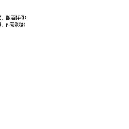
硒、酿酒酵母）
、β-葡聚糖）