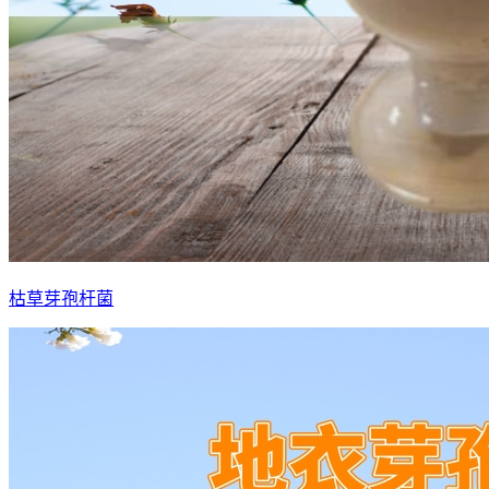
枯草芽孢杆菌