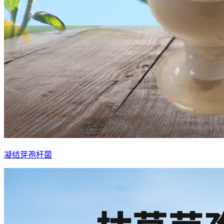
凝结芽孢杆菌