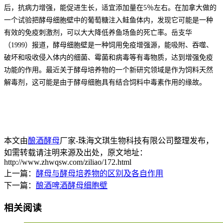
后，抗病力增强，能促进生长，适宜添加量在5％左右。在加拿大做的
一个试验把酵母细胞壁中的葡萄糖注入鲑鱼体内，发现它可能是一种
有效的免疫刺激剂，可以大大降低养鱼场鱼的死亡率。岳支华
（1999）报道，酵母细胞壁是一种饲用免疫增强源，能吸附、吞噬、
破坏和吸收侵入体内的细菌、霉菌和病毒等有毒物质，达到增强免疫
功能的作用。最近关于酵母培养物的一个新研究领域是作为饲料天然
解毒剂，这可能是由于酵母细胞具有结合饲料中毒素作用的缘故。
本文由
酿酒酵母
厂家-珠海文琪生物科技有限公司整理发布，
如需转载请注明来源及出处，原文地址：
http://www.zhwqsw.com/ziliao/172.html
上一篇：
酵母与酵母培养物的区别及各自作用
下一篇：
酿酒啤酒酵母细胞壁
相关阅读