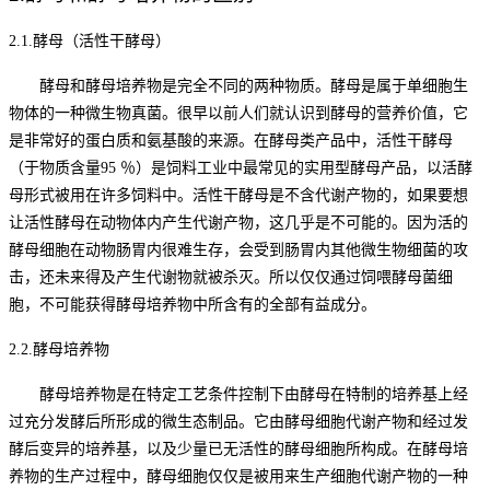
2.
1.
酵母（活性干酵母）
酵母和酵母培养物是完全不同的两种物质。酵母是属于单细胞生
物体的一种微生物真菌。很早以前人们就认识到酵母的营养价值，它
是非常好的蛋白质和氨基酸的来源。在酵母类产品中，活性干酵母
（于物质含量
95 ％）是饲料工业中最常见的实用型酵母产品，以活酵
母形式被用在许多饲料中。活性干酵母是不含代谢产物的，如果要想
让活性酵母在动物体内产生代谢产物，这几乎是不可能的。因为活的
酵母细胞在动物肠胃内很难生存，会受到肠胃内其他微生物细菌的攻
击，还未来得及产生代谢物就被杀灭。所以仅仅通过饲喂酵母菌细
胞，不可能获得酵母培养物中所含有的全部有益成分。
2.2
.
酵母培养物
酵母培养物是在特定工艺条件控制下由酵母在特制的培养基上经
过充分发酵后所形成的微生态制品。它由酵母细胞代谢产物和经过发
酵后变异的培养基，以及少量已无活性的酵母细胞所构成。在酵母培
养物的生产过程中，酵母细胞仅仅是被用来生产细胞代谢产物的一种