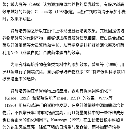
著；戴杏庭等（1996）认为添加酵母培养物的增乳效果，有股次越高
效果越好的趋势；Cuiuonz等（1988报道，当奶牛饲喂首清于草加小麦
时，效果不明显。
酵母培养物之所以在奶牛上体现出显著增乳效果，其原因是该培
养物是酵母的代谢产物，能够促进瘤胃发酵使氨细菌、蛋白质合成细
菌及纤维细菌等大量繁殖和生长，从而提高饲料粗纤维消化率及细菌
利用
NPN（非蛋白氮）合成菌体蛋白的效率。
为研究酵母培养物在鱼类饲料中的添加效果，曾虹等（
1996）用
罗非鱼进行了饲喂试验，显示酵母培养物益康“XP”有降低饵料系数和
提高增重率的趋势。
酵母培养物在单胃动物上的应用，表明有提高饲料消化率
（
Glade，1991）和繁殖性能问anaiel，1991）的效果。Whnk等
（1990）用猪和鸡进行的试验中发现，在高纤维饲粮中添加酵母培养
物后，不仅增长率和饲料报酬提高，而且能量饲料中的一些纤维成分
也获得更高的消化利用率。Korenegy（1995）在生长诸日粮中添加 8
％的花生壳或豆壳，降低了猪的日增重与采食量，而补加酵母培养