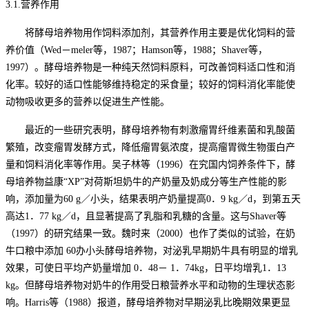
3.
1.
营养作用
将酵母培养物用作饲料添加剂，其营养作用主要是优化饲料的营
养价值（
Wed－meler等，1987；Hamson等，1988；Shaver等，
1997）。酵母培养物是一种纯天然饲料原料，可改善饲料适口性和消
化率。较好的适口性能够维持稳定的采食量；较好的饲料消化率能使
动物吸收更多的营养以促进生产性能。
最近的一些研究表明，酵母培养物有刺激瘤胃纤维素菌和乳酸菌
繁殖，改变瘤胃发酵方式，降低瘤胃氨浓度，提高瘤胃微生物蛋白产
量和饲料消化率等作用。吴子林等（
1996）在究国内饲养条件下，酵
母培养物益康“XP”对荷斯坦奶牛的产奶量及奶成分等生产性能的影
响，添加量为60 g／小头，结果表明产奶量提高0．9 kg／d，到第五天
高达1．77 kg／d，且显著提高了乳脂和乳糖的含量。这与Shaver等
（1997）的研究结果一致。魏时来（2000）也作了类似的试验，在奶
牛口粮中添加 60办小头酵母培养物，对泌乳早期奶牛具有明显的增乳
效果，可使日平均产奶量增加 0．48－ 1．74kg，日平均增乳1．13
kg。但酵母培养物对奶牛的作用受日粮营养水平和动物的生理状态影
响。Harris等（1988）报道，酵母培养物对早期泌乳比晚期效果更显