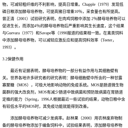
物，可减轻粗纤维的不利影响，提高日增重。Chapple（1979）发现低
磷日粮添加酵母培养物，可提高猪日增重10％，采食量也有所提高。
曾正清（2001）试验研究表明，在肉鸡饲粮中添加 2％酵母培养物可以
促进生长，而添加4％的酵母培养物后严重影响其生长速度，这个结果
与Guevara（1977）和Savape等（1990报道的结果相一致。在禽类饲料
中添加酵母培养物，可以减轻应激反应和提高饲料效率（Teeter，
1993）。
3.2保健作用
最近有证据表明，酵母培养物的一部分有益作用与其细胞壁有
关。世界各地许多研究者的研究表明：酵母细胞壁中所含的一种甘露
寡聚糖（
MOS），可极大地影响动物的免疫系统。MOS是肠道微生物
菌群的强大改良剂，MOS有减少肠道中致病菌和预防致病菌在胃肠道
定植的能力（Spring，1996人根据最近一些试验的结果，动物日粮中含
有较低水平的MOS时，其免疫功能就能得到改善。
添加酵母培养物可减少发病率。赵林果（
2000）用农林废弃物制
备的酵母培养物添加于编鱼饲料中，试验结果表明，添加酵母培养物