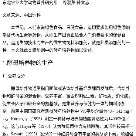
东北农业大学动物营养研究所
周淑芹
孙文志
文章来源：中国饲料
本世纪，人们崇尚绿色食品、保健食品，迫切要求能用绿色添加
剂替代抗生素等药物，从而生产出真正适合人们消费要求的保健食
品。运用生物技术而生产的微生物饲料添加剂，就是此类添加剂的一
种。本文就此类添加剂中的酵母培养物加以论述。
1.
酵母培养物的生产
1.
1
营养成分
酵母培养物通常指用固体或液体培养基经发酵菌发酵后，含培养
物和酵母菌的混合物，营养丰富，富含
B族维生素。矿物质、消化酶。
促生长因子和较齐全的氨基酸，是集营养与保健为一体的饲料添加
剂。前民主德国研究者测得酵母培养物中 VK平均含量为40－142 mg／
kg。Kornegay（1995）测定一种酵母培养物植酸酶活性为1400单位／
kg，这与Thayer等（1978）认为酵母菌中含有植酸酶，其活性较高相一
致。Sewart（1995）发现的一种红酵母含有丰富的类胡萝卜素，能加强