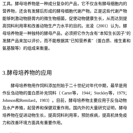
工具。酵母培养物是一种成分复杂的产品，它不仅含有酵母细胞内的
营养物，还含有发酵后形成的酵母细胞代谢产物。正是这些代谢产物
能够刺激动物肠胃内的微生物细菌，促使动物健康生长，从而达到提
高饲料利用率和改善动物生产力水平的目的。龙凌（
2001）认为，酵
母培养物是一种独特的酵母产品，必须把它作为含有“本知生长因子”的
发酵产品来加以评价，而不能根据其“已知营养素”（蛋白质、维生素和
氨基酸等）的组成来衡量。
3.酵母培养物的应用
酵母培养物用作饲料添加剂始于二十世纪对年代中期，最早是用
作反刍动物的蛋白质补充饲料（
Carter等， 1944；Steckley等，1979；
Johnson和Remilard，1983）。目前，酵母培养物主要应用于反刍动物
及水产养殖，起营养和保健双重作用。国内外的大量研究证明，酵母
培养物在促进动物生长，提高饲料利用率，预防疾病，提高机体免疫
力和改善环境方面具有重要作用。