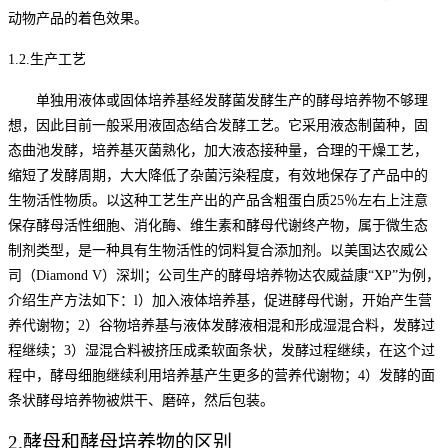
动物产品的着色效果。
1.2
.
生产工艺
单独用液体或固体培养基经发酵菌发酵生产的酵母培养物不够理
想，因此目前一般采用液固态结合发酵工艺。它采用液态制菌种，固
态曲池发酵，培养基灭菌熟化，加大液态接种量，合理的干燥工艺，
缩短了发酵周期，大大降低了杂菌污染程度，有效地保存了产品中的
生物活性物质。以这种工艺生产出的产品含粗蛋白质
25％左右上注意
保存酵母活性细胞、消化酶、维生素和酵母代谢终产物，属于微生态
制剂类型，是一种具有生物活性的饲料复合添加剂。以美国达农威公
司（Diamond V）深圳；公司生产的酵母培养物达农威益康“XP”为例，
介绍生产方法如下：l）加入液体培养基，促进酵母代谢，开始产生营
养代谢物；2）谷物培养基与液体发酵液相混和形成湿混合料，发酵过
程继续；3）湿混合料被挤压成柔软面条状，发酵过程继续，在这个过
程中，酵母细胞继续利用培养基产生更多的营养代谢物；4）发酵的面
条状酵母培养物被烘干、磨碎，然后包装。
2.酵母和酵母培养物的区别