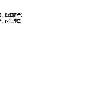
硒、酿酒酵母）
、β-葡聚糖）