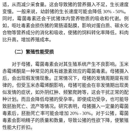
适，从而减少采食量。这会导致猪的营养摄入不足，生长速度
变慢。一般来说，幼龄猪的生长速度可能会降低 30% - 50%。
同时，霉菌毒素还会干扰猪体内营养物质的吸收和代谢。例
如，呕吐毒素会损伤猪的胃肠道黏膜，影响对蛋白质、碳水化
合物等营养成分的消化和吸收，使猪的饲料转化率降低，料肉
比升高，增加养殖成本。
（二）繁殖性能受损
对于母猪，霉菌毒素会对其生殖系统产生不良影响。玉米
赤霉烯酮是一种常见的具有雌激素效应的霉菌毒素。母猪摄入
后，会出现假发情现象。正常情况下，母猪的发情周期是有规
律的，但受玉米赤霉烯酮影响，母猪可能会在非发情期出现类
似发情的症状，如外阴红肿、频繁爬跨等，这会干扰正常的配
种计划。而且会降低母猪的受孕率。即使成功受孕，也可能导
致胚胎死亡、流产等情况。研究表明，母猪摄入一定量的霉菌
毒素后，胚胎死亡率可能会增加 20% - 30%。对于公猪，霉菌
毒素会影响精子的质量和数量，导致公猪的性欲下降，使繁殖
性能大打折扣。