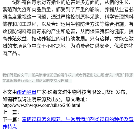
饲料霉菌毒素对养猪业的危害是多方面的，从猪的生长、
繁殖到免疫和肉品质量，都受到了严重的影响。养猪从业者必
须高度重视这一问题，通过严格控制原料采购、科学管理饲料
储存和加工过程，以及合理运用生物防治方法等综合措施，有
效预防饲料霉菌毒素的产生和危害，从而保障猪群的健康，提
高养殖效益，推动养猪业的可持续发展。只有这样，才能在激
烈的市场竞争中立于不败之地，为消费者提供安全、优质的猪
肉产品 。
我们转载的文章，如果涉嫌侵犯您的著作权，或者转载出处出现错误，请及时联系
文章编辑进行修正，谢谢您的支持和理解！
本文由
酿酒酵母
厂家-珠海文琪生物科技有限公司整理发布，
如需转载请注明来源及出处，原文地址：
http://www.zhwqsw.com/ziliao/246.html
上一篇：
下一篇：
富硒饲料怎么喂养，牛常用添加剂类饲料的种类及营
养特点