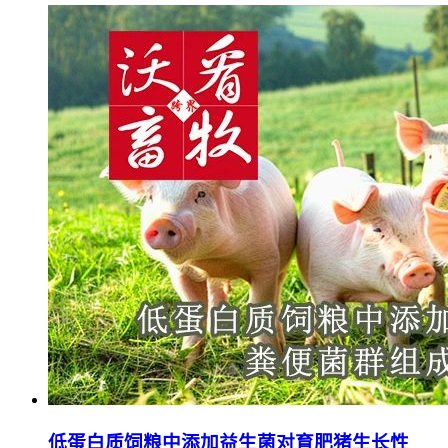
低蛋白质饲粮中添加益生菌对育肥猪生长性