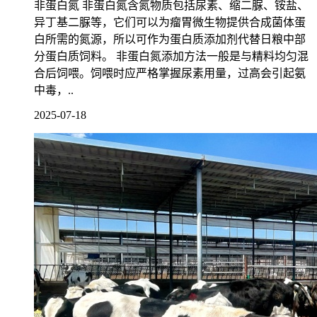
非蛋白氮 非蛋白氮含氮物质包括尿素、缩二脲、铵盐、
异丁基二脲等，它们可以为瘤胃微生物提供合成菌体蛋
白所需的氮源，所以可作为蛋白质添加剂代替日粮中部
分蛋白质饲料。 非蛋白氮添加方法一般是与精料均匀混
合后饲喂。饲喂时应严格掌握尿素用量，过高会引起氨
中毒，..
2025-07-18