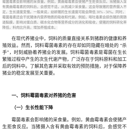
霉菌毒素会影响猪的采食量。例如，黄曲霉毒素会使猪产生拒食反应。当猪摄入含
有黄曲霉毒素的饲料后，会感觉不适，从而减少采食量。这会导致猪的营养摄入不
足，生长速度变慢。一般来说，幼龄猪的生长速度可能会降低 30% - 50%。同时，
霉菌毒素还会干扰猪体内营养物质的吸收和代谢。例如，呕吐毒素会损伤猪的胃肠
道黏膜，影响对蛋白质、碳水化合物等营养成分的消化和吸收，使猪的饲料转化率
降低，料肉比升高，增加养殖成本。
在现代养猪业中，饲料的质量直接关系到猪群的健康和养
殖效益。然而，饲料霉菌毒素的存在却如同隐藏在暗处的 “杀
手”，时刻威胁着养猪业的发展。饲料霉菌毒素是霉菌在生长
繁殖过程中产生的次生代谢产物，广泛存在于饲料原料和加工
后的饲料中。了解其危害并采取有效的预防措施，对于保障养
猪业的稳定发展至关重要。
一、饲料霉菌毒素对养猪的危害
（一）生长性能下降
霉菌毒素会影响猪的采食量。例如，黄曲霉毒素会使猪产
生拒食反应。当猪摄入含有黄曲霉毒素的饲料后，会感觉不