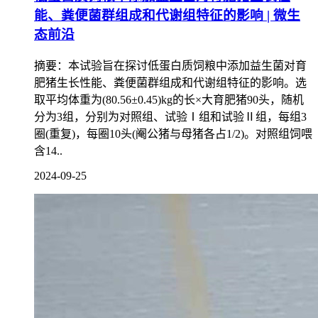
能、粪便菌群组成和代谢组特征的影响 | 微生
态前沿
摘要：本试验旨在探讨低蛋白质饲粮中添加益生菌对育
肥猪生长性能、粪便菌群组成和代谢组特征的影响。选
取平均体重为(80.56±0.45)kg的长×大育肥猪90头，随机
分为3组，分别为对照组、试验Ⅰ组和试验Ⅱ组，每组3
圈(重复)，每圈10头(阉公猪与母猪各占1/2)。对照组饲喂
含14..
2024-09-25