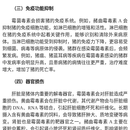
（三）免疫功能抑制
霉菌毒素会损害猪的免疫系统。例如，赭曲霉毒素 A 会
抑制猪的免疫细胞功能，如淋巴细胞的增殖和活性。淋巴细胞
在猪的免疫系统中起着关键作用，能够识别和清除外来病原
体。当淋巴细胞功能受到抑制时，猪的免疫力下降，更容易受
到细菌、病毒等病原体的侵袭。猪群在感染霉菌毒素后，会频
繁发病。例如，猪瘟、猪蓝耳病等疾病在霉菌毒素感染的猪群
中发病率会明显升高，且患病猪的病情往往更严重，治疗难度
增大，增加了猪的死亡率。
（四）器官损伤
肝脏是猪体内重要的解毒器官，霉菌毒素会对肝脏造成严
重损伤。黄曲霉毒素会在肝脏中代谢，其代谢产物会与肝脏细
胞的 DNA、RNA 等结合，引起肝脏细胞坏死和纤维化。长期
摄入含有黄曲霉毒素的饲料，会导致猪肝肿大、质地变硬等病
变。肾脏也是霉菌毒素的靶器官之一。赭曲霉毒素 A 主要在
肾脏中蓄积，会引起肾小管坏死和肾间质纤维化，影响肾脏的