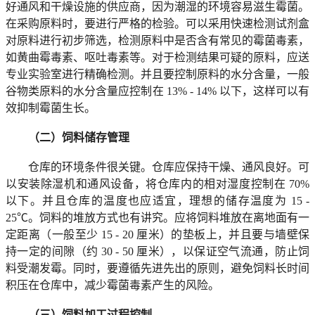
好通风和干燥设施的供应商，因为潮湿的环境容易滋生霉菌。
在采购原料时，要进行严格的检验。可以采用快速检测试剂盒
对原料进行初步筛选，检测原料中是否含有常见的霉菌毒素，
如黄曲霉毒素、呕吐毒素等。对于检测结果可疑的原料，应送
专业实验室进行精确检测。并且要控制原料的水分含量，一般
谷物类原料的水分含量应控制在 13% - 14% 以下，这样可以有
效抑制霉菌生长。
（二）饲料储存管理
仓库的环境条件很关键。仓库应保持干燥、通风良好。可
以安装除湿机和通风设备，将仓库内的相对湿度控制在 70%
以下。并且仓库的温度也应适宜，理想的储存温度为 15 -
25℃。饲料的堆放方式也有讲究。应将饲料堆放在离地面有一
定距离（一般至少 15 - 20 厘米）的垫板上，并且要与墙壁保
持一定的间隙（约 30 - 50 厘米），以保证空气流通，防止饲
料受潮发霉。同时，要遵循先进先出的原则，避免饲料长时间
积压在仓库中，减少霉菌毒素产生的风险。
（三）饲料加工过程控制